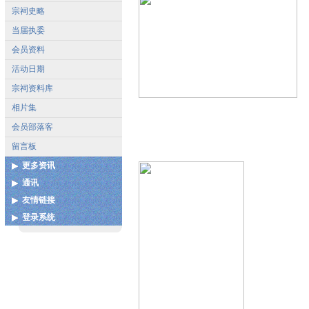
宗祠史略
当届执委
会员资料
活动日期
宗祠资料库
相片集
会员部落客
留言板
更多资讯
通讯
各地宗亲会通讯录
友情链接
联系我们
扩建图测
登录系统
中国泉州市谢氏宗亲联谊总
谢姓起源
会
用户登录
谢氏宝树网
中华谢氏网
更多...