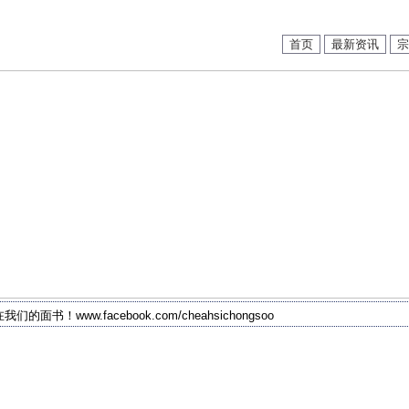
首页
最新资讯
宗
我们的面书！www.facebook.com/cheahsichongsoo
2019年 北马谢氏宗祠新届执监委员会合照