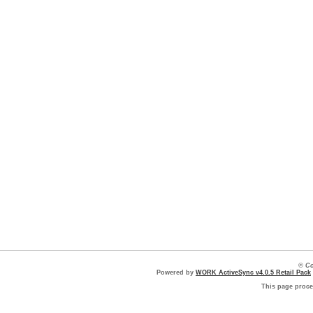
© Co
Powered by
WORK ActiveSync v4.0.5 Retail Pack
This page proce