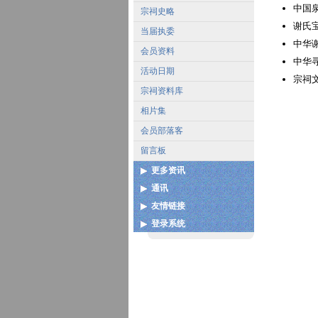
中国
宗祠史略
谢氏
当届执委
中华
会员资料
中华
活动日期
宗祠
宗祠资料库
相片集
会员部落客
留言板
更多资讯
通讯
各地宗亲会通讯录
友情链接
联系我们
扩建图测
登录系统
中国泉州市谢氏宗亲联谊总
谢姓起源
会
用户登录
谢氏宝树网
中华谢氏网
更多...