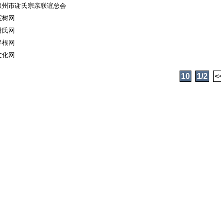
泉州市谢氏宗亲联谊总会
宝树网
谢氏网
寻根网
文化网
10
1/2
<