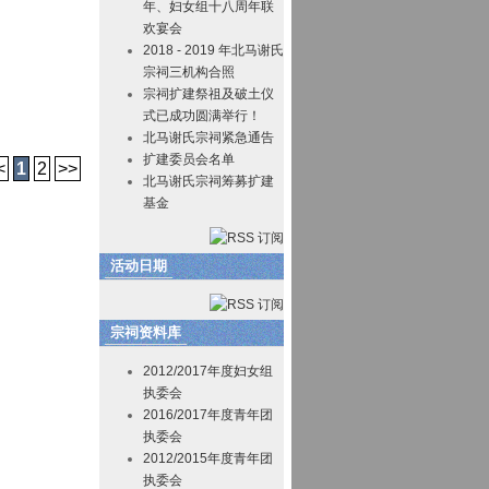
年、妇女组十八周年联
欢宴会
2018 - 2019 年北马谢氏
宗祠三机构合照
宗祠扩建祭祖及破土仪
式已成功圆满举行！
北马谢氏宗祠紧急通告
扩建委员会名单
<
1
2
>>
北马谢氏宗祠筹募扩建
基金
活动日期
宗祠资料库
2012/2017年度妇女组
执委会
2016/2017年度青年团
执委会
2012/2015年度青年团
执委会